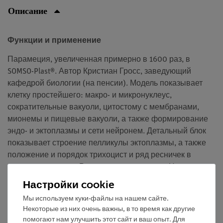
Описание
Функции и применение
Парамеция, увеличенная примерно в 1600 раз, в
SOMSO-Plast®. Автор Кристиан Гросс, заведующий
кафедрой биологии (на пенсии). Модель показывает
клетку простейшего: макро- и микронуклеус,
сократительные вакуоли, цитостому с мембранами,
мионемы и пищевые вакуоли, а также формирование
эндо- и эктоплазмы и сети нейронем. Детальный блок
показывает строение пелликулы эктоплазмы, а также
положение и порядок трихоцист и ряд ресничек в
типичном порядке. Разделяется на 2 части. На
подставке с зеленым основанием и пояснительной
Настройки cookie
запиской.
Мы используем куки-файлы на нашем сайте.
Некоторые из них очень важны, в то время как другие
помогают нам улучшить этот сайт и ваш опыт. Для