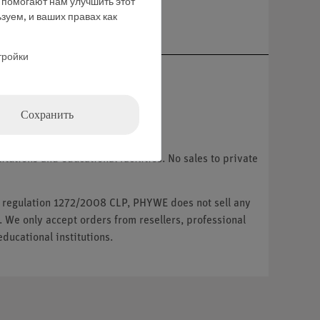
е помогают нам улучшить этот
ние
зуем, и ваших правах как
тройки
Сохранить
tutions and educational facilities. No sales to private
U regulation 1272/2008 CLP, PHYWE does not sell any
. We only accept orders from resellers, professional
ducational institutions.