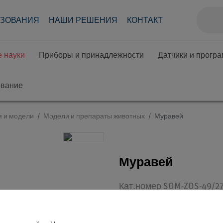
АЗОВАНИЯ
НАШИ РЕШЕНИЯ
КОНТАКТ
 науки
Приборы и принадлежности
Датчики и прогр
ование
я и модели
Модели и препараты животных
Муравей
Муравей
Кат.номер SOM-ZOS-49/27