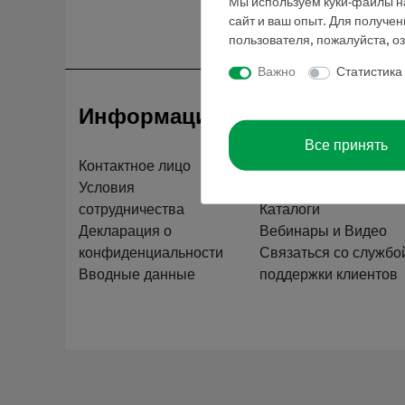
Мы используем куки-файлы на
сайт и ваш опыт. Для получе
пользователя, пожалуйста, о
Важно
Статистика
Информация
Обслуживан
Все принять
Контактное лицо
Краткий обзор услуг
Условия
Скачать
сотрудничества
Каталоги
Декларация о
Вебинары и Видео
конфиденциальности
Связаться со службо
Вводные данные
поддержки клиентов