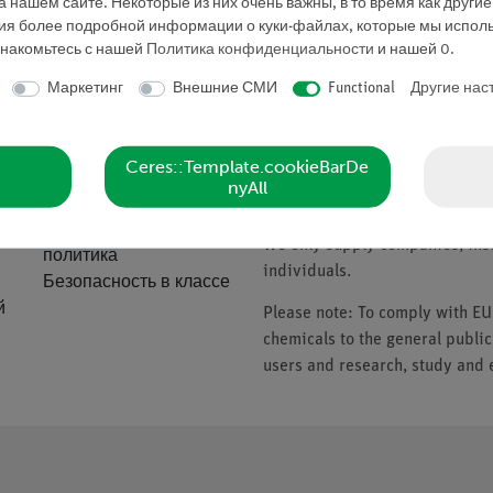
 нашем сайте. Некоторые из них очень важны, в то время как други
Запросить предложе
ния более подробной информации о куки-файлах, которые мы исполь
знакомьтесь с нашей
Политика конфиденциальности
и нашей
0
.
Маркетинг
Внешние СМИ
Functional
Другие нас
ие
Компания
Please note
Ceres::Template.cookieBarDe
nyAll
О нас
* Prices subject to VAT.
Качественная
We only supply companies, insti
политика
individuals.
Безопасность в классе
й
Please note: To comply with E
chemicals to the general public
users and research, study and e