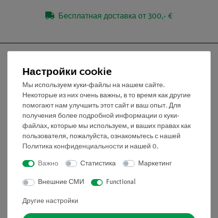
Бесплатная доставка от 300,- €
Настройки cookie
Мы используем куки-файлы на нашем сайте.
Nach oben
Некоторые из них очень важны, в то время как другие
помогают нам улучшить этот сайт и ваш опыт. Для
получения более подробной информации о куки-
Информация
файлах, которые мы используем, и ваших правах как
пользователя, пожалуйста, ознакомьтесь с нашей
Политика конфиденциальности
и нашей
0
.
Контактное лицо
Условия сотрудничества
Важно
Статистика
Маркетинг
Декларация о конфиденциальности
Внешние СМИ
Functional
Вводные данные
Обслуживание
Другие настройки