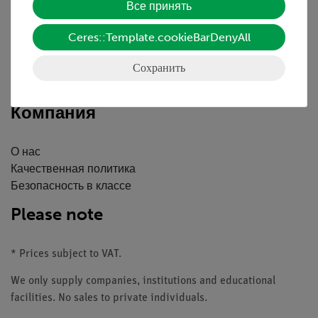
Все принять
Краткий обзор услуг
Скачать
Ceres::Template.cookieBarDenyAll
Каталоги
Сохранить
Вебинары и Видео
Связаться со службой поддержки клиентов
Компания
О нас
Качественная политика
Безопасность в классе
Please note
* Prices subject to VAT.
We only supply companies, institutions and educational
facilities. No sales to private individuals.