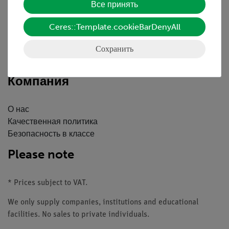
Все принять
Краткий обзор услуг
Скачать
Ceres::Template.cookieBarDenyAll
Каталоги
Сохранить
Вебинары и Видео
Связаться со службой поддержки клиентов
Компания
О нас
Качественная политика
Безопасность в классе
Please note
* Prices subject to VAT.
We only supply companies, institutions and educational
facilities. No sales to private individuals.