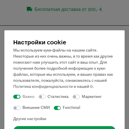
Бесплатная доставка от 300,- €
Настройки cookie
Мы используем куки-файлы на нашем сайте.
Nach oben
Некоторые из них очень важны, в то время как другие
помогают нам улучшить этот сайт и ваш опыт. Для
получения более подробной информации о куки-
Информация
файлах, которые мы используем, и ваших правах как
пользователя, пожалуйста, ознакомьтесь с нашей
Политика конфиденциальности
и нашей
0
.
Контактное лицо
Условия сотрудничества
Важно
Статистика
Маркетинг
Декларация о конфиденциальности
Внешние СМИ
Functional
Вводные данные
Обслуживание
Другие настройки