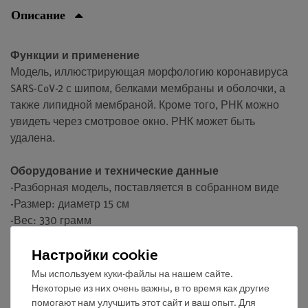
Описание
Функции и применение
Модель, иллюстрирующая морфологию коронавируса
SARS-CoV-2 с шипом, белками мембраны и оболочки, а
также липидной мембраной. Кроме того, РНК можно
увидеть через смотровое окно. РНК может быть
удалена.
Оборудование и технические данные
-Разборная модель, поставляется в собранном виде
-Размер: диаметр 15 см
-Вес: 330 грамм
Настройки cookie
Медиа / Загрузки
Мы используем куки-файлы на нашем сайте.
Некоторые из них очень важны, в то время как другие
помогают нам улучшить этот сайт и ваш опыт. Для