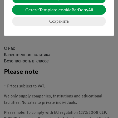
Скачать
Ceres::Template.cookieBarDenyAll
Каталоги
Вебинары и Видео
Сохранить
Связаться со службой поддержки клиентов
Компания
О нас
Качественная политика
Безопасность в классе
Please note
* Prices subject to VAT.
We only supply companies, institutions and educational
facilities. No sales to private individuals.
Please note: To comply with EU regulation 1272/2008 CLP,