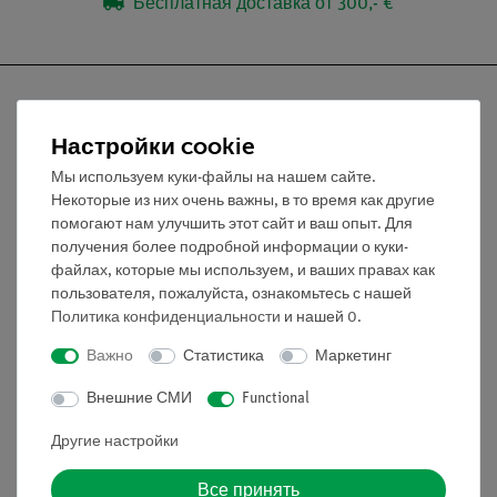
Бесплатная доставка от 300,- €
Настройки cookie
Nach oben
Мы используем куки-файлы на нашем сайте.
Некоторые из них очень важны, в то время как другие
помогают нам улучшить этот сайт и ваш опыт. Для
Информация
получения более подробной информации о куки-
файлах, которые мы используем, и ваших правах как
пользователя, пожалуйста, ознакомьтесь с нашей
Контактное лицо
Политика конфиденциальности
и нашей
0
.
Условия сотрудничества
Важно
Статистика
Маркетинг
Декларация о конфиденциальности
Вводные данные
Внешние СМИ
Functional
Обслуживание
Другие настройки
Все принять
Краткий обзор услуг