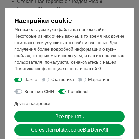
Стеклянная горелка с гнездом Pico 9
Яркость: 15 кд/см2
номинальный ток: 1 A
Настройки cookie
Положение: вертикальное
Мы используем куки-файлы на нашем сайте.
Тип: Na
Некоторые из них очень важны, в то время как другие
Светящаяся поверхность (мм): 15 x 6,5
помогают нам улучшить этот сайт и ваш опыт. Для
получения более подробной информации о куки-
файлах, которые мы используем, и ваших правах как
пользователя, пожалуйста, ознакомьтесь с нашей
Политика конфиденциальности
и нашей
0
.
Медиа / Загрузки
Важно
Статистика
Маркетинг
Внешние СМИ
Functional
Бесплатная доставка от 300,- €
Другие настройки
Все принять
Ceres::Template.cookieBarDenyAll