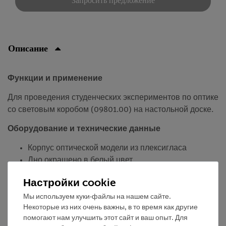
Запросить предложение
Описание
Функции и применение
Для проведения студенческих экспериментов по оптике
со световым коробом (09801.00) на настольной доске.
Оборудование и технические данные
Корпус оптической модели из плексигласа
Дно окрашено в белый цвет
Длина: 60 мм.
Настройки cookie
Высота: 20 мм.
Мы используем куки-файлы на нашем сайте.
Некоторые из них очень важны, в то время как другие
помогают нам улучшить этот сайт и ваш опыт. Для