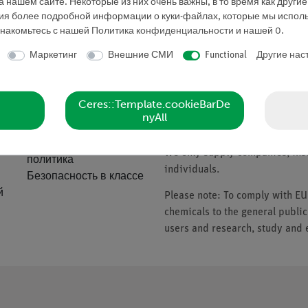
 нашем сайте. Некоторые из них очень важны, в то время как други
Запросить предложе
ния более подробной информации о куки-файлах, которые мы исполь
знакомьтесь с нашей
Политика конфиденциальности
и нашей
0
.
Маркетинг
Внешние СМИ
Functional
Другие нас
ие
Компания
Please note
Ceres::Template.cookieBarDe
nyAll
О нас
* Prices subject to VAT.
Качественная
We only supply companies, insti
политика
individuals.
Безопасность в классе
й
Please note: To comply with E
chemicals to the general public
users and research, study and e