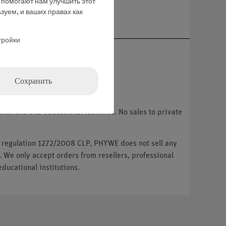
е помогают нам улучшить этот
ние
зуем, и ваших правах как
тройки
Сохранить
tutions and educational facilities. No sales to private
U regulation 1272/2008 CLP, PHYWE does not sell any
. We only accept orders from resellers, professional
ducational institutions.