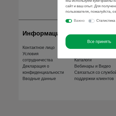
Мы используем куки-файлы на
сайт и ваш опыт. Для получе
пользователя, пожалуйста, о
Важно
Статистика
Информация
Обслуживан
Все принять
Контактное лицо
Краткий обзор услуг
Условия
Скачать
сотрудничества
Каталоги
Декларация о
Вебинары и Видео
конфиденциальности
Связаться со службо
Вводные данные
поддержки клиентов