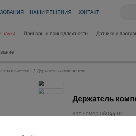
АЗОВАНИЯ
НАШИ РЕШЕНИЯ
КОНТАКТ
 науки
Приборы и принадлежности
Датчики и прогр
ование
енты и системы
Держатель компонентов
Держатель комп
Кат.номер 08044-00