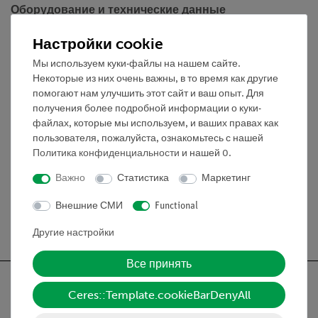
Оборудование и технические данные
Скорость: 3 000 об/мин
Настройки cookie
Необходимое оборудование
Мы используем куки-файлы на нашем сайте.
Некоторые из них очень важны, в то время как другие
Центрифужная пробирка: содержимое 15 мл,
помогают нам улучшить этот сайт и ваш опыт. Для
коническая, без градуировки (арт. 65973-10)
получения более подробной информации о куки-
файлах, которые мы используем, и ваших правах как
пользователя, пожалуйста, ознакомьтесь с нашей
Политика конфиденциальности
и нашей
0
.
Принадлежности
Важно
Статистика
Маркетинг
Внешние СМИ
Functional
Бесплатная доставка от 300,- €
Другие настройки
Все принять
Ceres::Template.cookieBarDenyAll