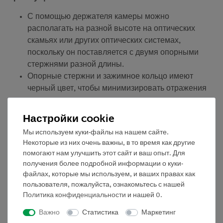
С помощью держателя камеры можно
располагать на разной высоте на оптических
скамьях или других оптических системах,
поскольку он поставляется с двумя опорными
стержнями разной длины.
Опорные стержни и зажимное кольцо имеют
черный цвет, чтобы минимизировать отражения
во время оптических экспериментов.
Держатель подходит для камер с диаметром
Настройки cookie
объектива примерно до 28 мм.
Мы используем куки-файлы на нашем сайте.
Функции и применение
Некоторые из них очень важны, в то время как другие
помогают нам улучшить этот сайт и ваш опыт. Для
Держатель состоит из двух опорных стержней с
получения более подробной информации о куки-
резьбой и зажимного кольца
файлах, которые мы используем, и ваших правах как
пользователя, пожалуйста, ознакомьтесь с нашей
Зажимное кольцо:
Политика конфиденциальности
и нашей
0
.
черный анодированный алюминий
Внутренний диаметр: 29 мм
Важно
Статистика
Маркетинг
Резьбовое отверстие: M6