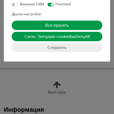
Внешние СМИ
Functional
Опорные стержни:
черная хромированная сталь
Другие настройки
резьба M6
Диаметр: 10 мм
Все принять
Длина: 128 мм и 76 мм
Ceres::Template.cookieBarDenyAll
Сохранить
Бесплатная доставка от 300,- €
Nach oben
Информация