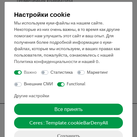
герметичная клавиатура
Внешняя калибровка
Настройки cookie
Функция автоматического перехода в режим сна/
выключения для экономии заряда батареи,
Мы используем куки-файлы на нашем сайте.
Некоторые из них очень важны, в то время как другие
автоматическое отключение питания, индикация
помогают нам улучшить этот сайт и ваш опыт. Для
низкого заряда батареи
получения более подробной информации о куки-
файлах, которые мы используем, и ваших правах как
пользователя, пожалуйста, ознакомьтесь с нашей
Медиа / Загрузки
Политика конфиденциальности
и нашей
0
.
Важно
Статистика
Маркетинг
Внешние СМИ
Functional
Бесплатная доставка от 300,- €
Другие настройки
Все принять
Ceres::Template.cookieBarDenyAll
Nach oben
Сохранить