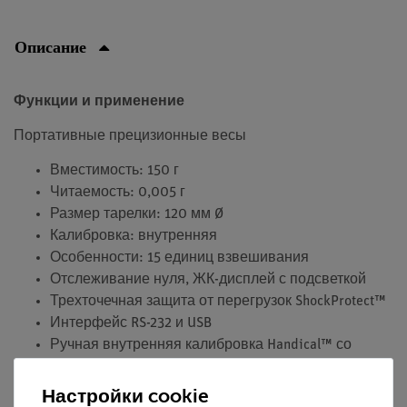
Описание
Функции и применение
Портативные прецизионные весы
Вместимость: 150 г
Читаемость: 0,005 г
Размер тарелки: 120 мм Ø
Калибровка: внутренняя
Особенности: 15 единиц взвешивания
Отслеживание нуля, ЖК-дисплей с подсветкой
Трехточечная защита от перегрузок ShockProtect™
Интерфейс RS-232 и USB
Ручная внутренняя калибровка Handical™ со
встроенной массой
Автоматическое отключение питания, индикация
Настройки cookie