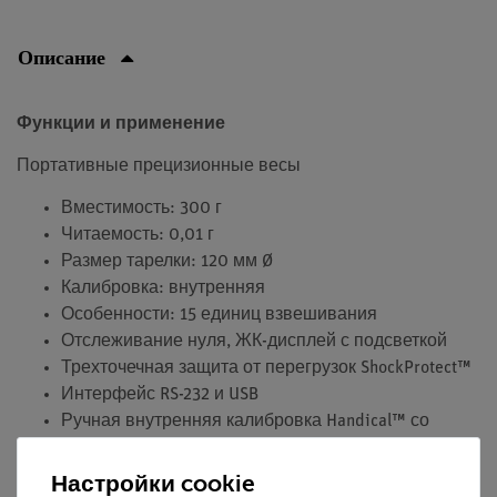
Описание
Функции и применение
Портативные прецизионные весы
Вместимость: 300 г
Читаемость: 0,01 г
Размер тарелки: 120 мм Ø
Калибровка: внутренняя
Особенности: 15 единиц взвешивания
Отслеживание нуля, ЖК-дисплей с подсветкой
Трехточечная защита от перегрузок ShockProtect™
Интерфейс RS-232 и USB
Ручная внутренняя калибровка Handical™ со
встроенной массой
Автоматическое отключение питания, индикация
Настройки cookie