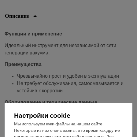
Описание
Функции и применение
Идеальный инструмент для независимой от сети
генерации вакуума.
Преимущества
Чрезвычайно прост и удобен в эксплуатации
Не требует обслуживания, самосмазывается и
устойчив к коррозии
Оборудование и технические данные
Настройки cookie
из пластика
Разница с внешним давлением: 850 мбар
Мы используем куки-файлы на нашем сайте.
Некоторые из них очень важны, в то время как другие