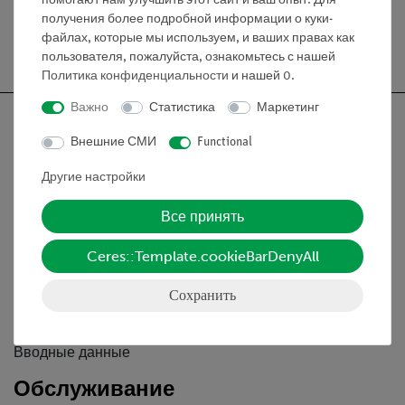
помогают нам улучшить этот сайт и ваш опыт. Для
получения более подробной информации о куки-
файлах, которые мы используем, и ваших правах как
Бесплатная доставка от 300,- €
пользователя, пожалуйста, ознакомьтесь с нашей
Политика конфиденциальности
и нашей
0
.
Важно
Статистика
Маркетинг
Внешние СМИ
Functional
Nach oben
Другие настройки
Все принять
Информация
Ceres::Template.cookieBarDenyAll
Контактное лицо
Сохранить
Условия сотрудничества
Декларация о конфиденциальности
Вводные данные
Обслуживание