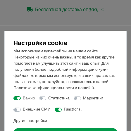
Бесплатная доставка от 300,- €
Настройки cookie
Мы используем куки-файлы на нашем сайте.
Nach oben
Некоторые из них очень важны, в то время как другие
помогают нам улучшить этот сайт и ваш опыт. Для
получения более подробной информации о куки-
Информация
файлах, которые мы используем, и ваших правах как
пользователя, пожалуйста, ознакомьтесь с нашей
Политика конфиденциальности
и нашей
0
.
Контактное лицо
Условия сотрудничества
Важно
Статистика
Маркетинг
Декларация о конфиденциальности
Внешние СМИ
Functional
Вводные данные
Обслуживание
Другие настройки