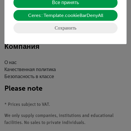
Все принять
Краткий обзор услуг
Скачать
Ceres::Template.cookieBarDenyAll
Каталоги
Сохранить
Вебинары и Видео
Связаться со службой поддержки клиентов
Компания
О нас
Качественная политика
Безопасность в классе
Please note
* Prices subject to VAT.
We only supply companies, institutions and educational
facilities. No sales to private individuals.