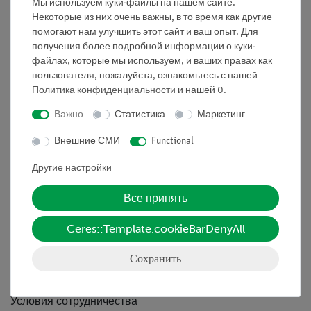
Мы используем куки-файлы на нашем сайте.
приборы со стандартизированным
Некоторые из них очень важны, в то время как другие
коническим штуцером SB 34,5
помогают нам улучшить этот сайт и ваш опыт. Для
получения более подробной информации о куки-
файлах, которые мы используем, и ваших правах как
пользователя, пожалуйста, ознакомьтесь с нашей
Политика конфиденциальности
и нашей
0
.
Бесплатная доставка от 300,- €
Важно
Статистика
Маркетинг
Внешние СМИ
Functional
Другие настройки
Все принять
Nach oben
Ceres::Template.cookieBarDenyAll
Информация
Сохранить
Контактное лицо
Условия сотрудничества