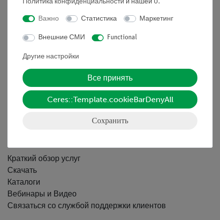
Политика конфиденциальности
и нашей
0
.
Nach oben
Важно
Статистика
Маркетинг
Внешние СМИ
Functional
Информация
Другие настройки
Все принять
Контактное лицо
Условия сотрудничества
Ceres::Template.cookieBarDenyAll
Декларация о конфиденциальности
Вводные данные
Сохранить
Обслуживание
Краткий обзор услуг
Скачать
Каталоги
Вебинары и Видео
Связаться со службой поддержки клиентов