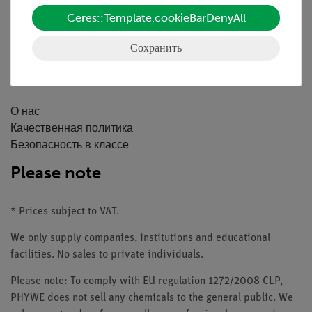
Каталоги
Ceres::Template.cookieBarDenyAll
Вебинары и Видео
Связаться со службой поддержки клиентов
Сохранить
Компания
О нас
Качественная политика
Безопасность в классе
Please note
* Prices subject to VAT.
We only supply companies, institutions and educational
facilities. No sales to private individuals.
Please note: To comply with EU regulation 1272/2008 CLP,
PHYWE does not sell any chemicals to the general public. We