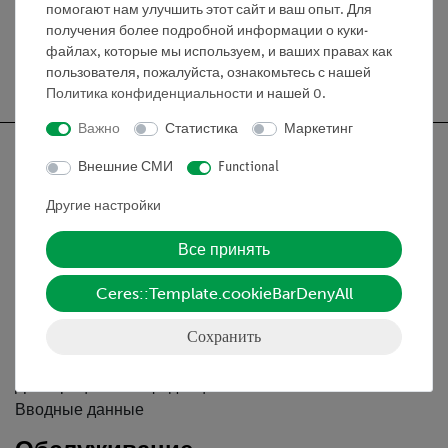
помогают нам улучшить этот сайт и ваш опыт. Для
получения более подробной информации о куки-
файлах, которые мы используем, и ваших правах как
Бесплатная доставка от 300,- €
пользователя, пожалуйста, ознакомьтесь с нашей
Политика конфиденциальности
и нашей
0
.
Важно
Статистика
Маркетинг
Внешние СМИ
Functional
Другие настройки
Nach oben
Все принять
Информация
Ceres::Template.cookieBarDenyAll
Сохранить
Контактное лицо
Условия сотрудничества
Декларация о конфиденциальности
Вводные данные