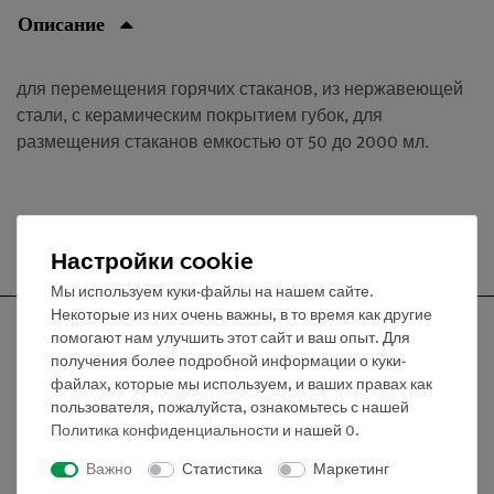
Описание
для перемещения горячих стаканов, из нержавеющей
стали, с керамическим покрытием губок, для
размещения стаканов емкостью от 50 до 2000 мл.
Бесплатная доставка от 300,- €
Настройки cookie
Мы используем куки-файлы на нашем сайте.
Некоторые из них очень важны, в то время как другие
помогают нам улучшить этот сайт и ваш опыт. Для
получения более подробной информации о куки-
файлах, которые мы используем, и ваших правах как
Nach oben
пользователя, пожалуйста, ознакомьтесь с нашей
Политика конфиденциальности
и нашей
0
.
Информация
Важно
Статистика
Маркетинг