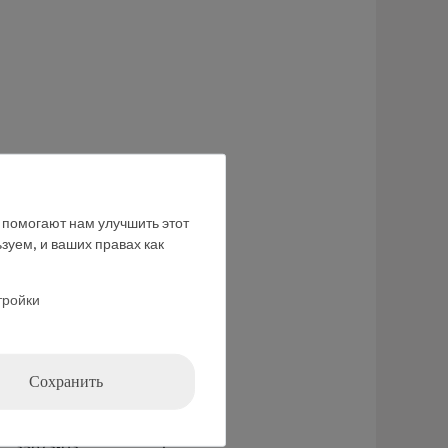
е помогают нам улучшить этот
зуем, и ваших правах как
06033-00
1
тройки
39139-00
1
39169-00
1
Сохранить
17049-00
1