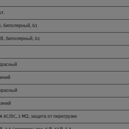
шт.
В, биполярный, G1
 В, биполярный, G1
 красный
синий
 красный
синий
 AC/DC, 2 MΩ, защита от перегрузки