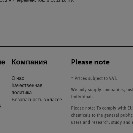
 2 A / перемен. ток: 6 В, 12 В, 5 A
ие
Компания
Please note
О нас
* Prices subject to VAT.
Качественная
We only supply companies, insti
политика
individuals.
Безопасность в классе
й
Please note: To comply with E
chemicals to the general public
users and research, study and e