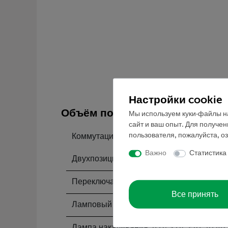
Настройки cookie
Объём поставки
Мы используем куки-файлы на
сайт и ваш опыт. Для получе
пользователя, пожалуйста, о
Коммутационная панель, 4 мм гнезда
Важно
Статистика
Двухпозиционный выключатель, G1
Переключатель на два направления, G3
Все принять
Ламповый патрон , E10, корпус G1