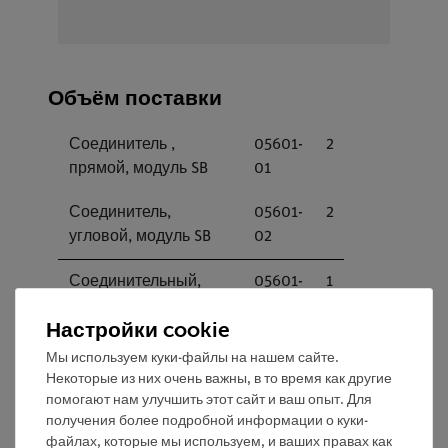
Объём поставки
Соединитель ,
05601-
2
прямой, модуль SB
01
Соединитель,
05601-
2
угловой, модуль SB
02
Соединительный,
05601-
1
разомкнутый, модуль
04
Настройки cookie
SB
Мы используем куки-файлы на нашем сайте.
Соединитель,
05601-
2
Некоторые из них очень важны, в то время как другие
угловой с разъемом,
12
помогают нам улучшить этот сайт и ваш опыт. Для
получения более подробной информации о куки-
модуль SB
файлах, которые мы используем, и ваших правах как