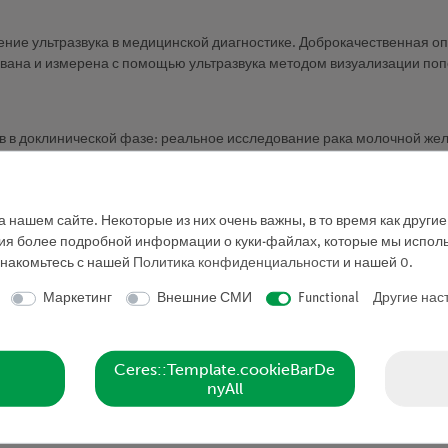
ние ультразвука в медицинской диагностике. Доброкачественная о
ована и измерена с помощью ультразвука методом визуализации по
ов в доклинической фазе: реальное исследование рака молочной ж
же можно использовать для других медицинских экспериментов, таки
 нашем сайте. Некоторые из них очень важны, в то время как други
ния более подробной информации о куки-файлах, которые мы исполь
к для диагностической системы
знакомьтесь с нашей
Политика конфиденциальности
и нашей
0
.
Маркетинг
Внешние СМИ
Functional
Другие нас
юбые патологические изменения. Постарайтесь охарактеризовать их
Ceres::Template.cookieBarDe
 модели груди, особенно в интересующих областях. Основываясь на 
nyAll