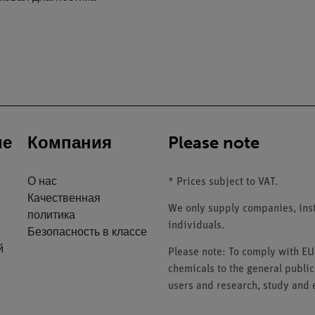
ие
Компания
Please note
О нас
* Prices subject to VAT.
Качественная
We only supply companies, insti
политика
individuals.
Безопасность в классе
й
Please note: To comply with E
chemicals to the general public
users and research, study and e