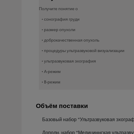
Получите понятие о
• сонография груди
• размер опухоли
• доброкачественная опухоль
• процедуры ультразвуковой визуализации
• ультразвуковая эхография
• А-режим
• B-режим
Объём поставки
Базовый набор "Ультразвуковая эхографи
Дополн. набор "Медициннская ультразву