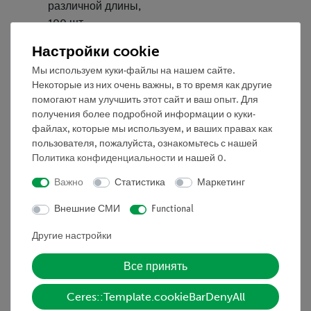
различной длины,
100 шт.
Настройки cookie
Штатив для 6
37685-
1
Мы используем куки-файлы на нашем сайте.
пробирок,
11
Некоторые из них очень важны, в то время как другие
деревянный d = 22
помогают нам улучшить этот сайт и ваш опыт. Для
мм
получения более подробной информации о куки-
файлах, которые мы используем, и ваших правах как
Кольцевой
37722-
1
пользователя, пожалуйста, ознакомьтесь с нашей
держатель, d=130 мм,
03
Политика конфиденциальности
и нашей
0
.
стальной, с зажимом
Важно
Статистика
Маркетинг
Учебный термометр,
38005-
1
Внешние СМИ
Functional
-10...+110 °C
02
Другие настройки
Ложка-шпатель,
38833-
1
пластмасса
Все принять
00
Ceres::Template.cookieBarDenyAll
Стеклянный
40485-
1