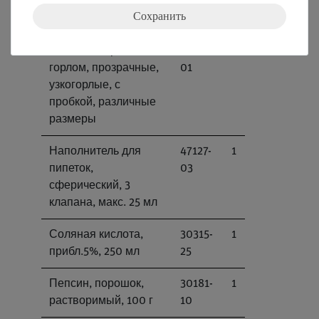
стержень, l=200 мм,
03
Сохранить
d=5 мм
Колбы с широким
41101-
1
горлом, прозрачные,
01
узкогорлые, с
пробкой, различные
размеры
Наполнитель для
47127-
1
пипеток,
03
сферический, 3
клапана, макс. 25 мл
Соляная кислота,
30315-
1
прибл.5%, 250 мл
25
Пепсин, порошок,
30181-
1
растворимый, 100 г
10