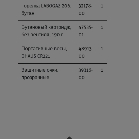
Горелка LABOGAZ 206,
32178-
1
бутан
00
Бутановый картридж,
47535-
1
без вентиля, 190 г
01
Портативные весы,
48913-
1
OHAUS CR221
00
Защитные очки,
39316-
1
прозрачные
00