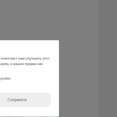
е помогают нам улучшить этот
зуем, и ваших правах как
06033-00
1
тройки
39139-00
1
39104-62
1
Сохранить
39104-63
1