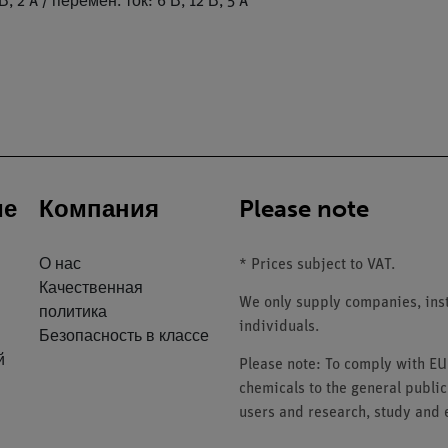
 2 A / перемен. ток: 6 В, 12 В, 5 A
ие
Компания
Please note
О нас
* Prices subject to VAT.
Качественная
We only supply companies, insti
политика
individuals.
Безопасность в классе
й
Please note: To comply with E
chemicals to the general public
users and research, study and e