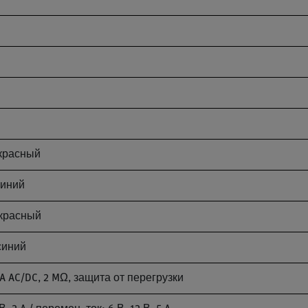
 красный
синий
 красный
синий
 AC/DC, 2 MΩ, защита от перегрузки