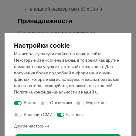
внешний размер (мм) 65 x 33 x 3
Принадлежности
Для вертикального расположения
солнечной батареи необходим держатель
Настройки cookie
(не входит в комплект поставки): держатель
Мы используем куки-файлы на нашем сайте.
для солнечной батареи 3,3 x 6,5 см, с
Некоторые из них очень важны, в то время как другие
заглушками (06752-08)
помогают нам улучшить этот сайт и ваш опыт. Для
получения более подробной информации о куки-
файлах, которые мы используем, и ваших правах как
Рекомендуемые
пользователя, пожалуйста, ознакомьтесь с нашей
принадлежности
Политика конфиденциальности
и нашей
0
.
Важно
Статистика
Маркетинг
Держатель для солнечных
06752-
Внешние СМИ
Functional
элементов (3,3x6,5) см, со
08
штепсельными вилками
Другие настройки