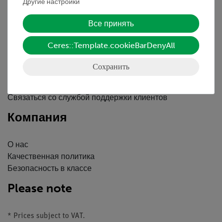
Другие настройки
Вводные данные
Обслуживание
Все принять
Ceres::Template.cookieBarDenyAll
Краткий обзор услуг
Скачать
Сохранить
Каталоги
Вебинары и Видео
Связаться со службой поддержки клиентов
Компания
О нас
Качественная политика
Безопасность в классе
Please note
* Prices subject to VAT.