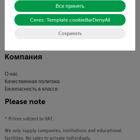
Все принять
Краткий обзор услуг
Ceres::Template.cookieBarDenyAll
Скачать
Каталоги
Сохранить
Вебинары и Видео
Связаться со службой поддержки клиентов
Компания
О нас
Качественная политика
Безопасность в классе
Please note
* Prices subject to VAT.
We only supply companies, institutions and educational
facilities. No sales to private individuals.