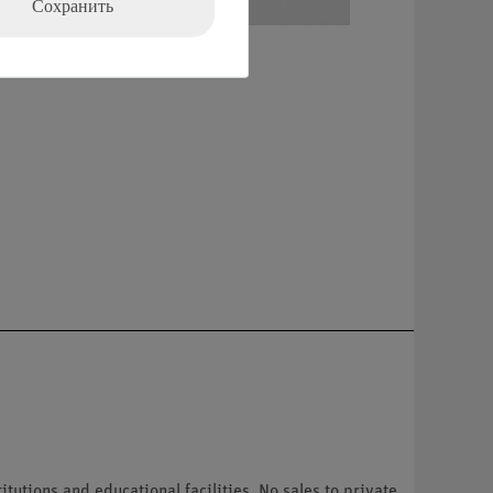
Сохранить
tutions and educational facilities. No sales to private