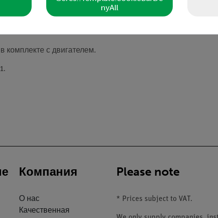
nyAll
в комплекте с двигателем.
1.
ие
Компания
Please note
О нас
* Prices subject to VAT.
Качественная
We only supply companies, insti