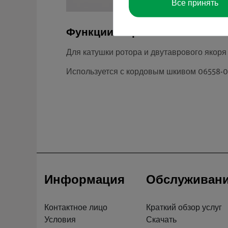
Все принять
Функции и применение
Для катушки ротора и двутаврового якоря 
Используется с кордовым шкивом 06558-0
Информация
Обслуживан
Контактное лицо
Краткий обзор услуг
Условия
Скачать