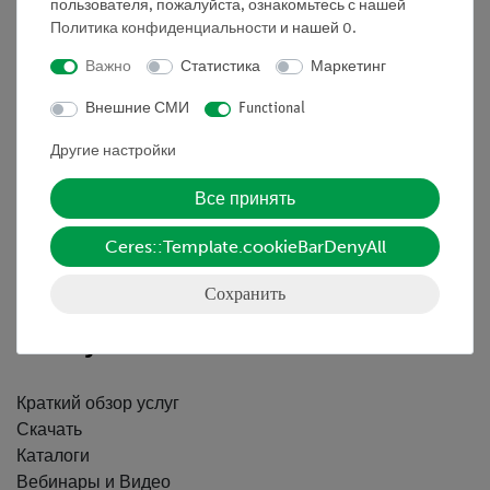
пользователя, пожалуйста, ознакомьтесь с нашей
Политика конфиденциальности
и нашей
0
.
Важно
Статистика
Маркетинг
Nach oben
Внешние СМИ
Functional
Другие настройки
Информация
Все принять
Контактное лицо
Ceres::Template.cookieBarDenyAll
Условия сотрудничества
Декларация о конфиденциальности
Сохранить
Вводные данные
Обслуживание
Краткий обзор услуг
Скачать
Каталоги
Вебинары и Видео