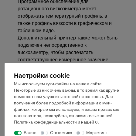
Программное обеспечение для
ротационного вискозиметра может
отображать температурный профиль, а
также профиль вязкости в графическом и
табличном виде.
Дополнительный принтер также может быть
подключен непосредственно к
вискозиметру, чтобы распечатать
соответствующее измеренное значение.
Преимущества
Настройки cookie
Вискозиметр может быть адаптирован к
Мы используем куки-файлы на нашем сайте.
Некоторые из них очень важны, в то время как другие
самым разным условиям. Вискозиметр
помогают нам улучшить этот сайт и ваш опыт. Для
можно выровнять с помощью регулируемых
получения более подробной информации о куки-
по высоте ножек так, чтобы измерительный
файлах, которые мы используем, и ваших правах как
шпиндель всегда находился вертикально в
пользователя, пожалуйста, ознакомьтесь с нашей
измеряемой среде.
Политика конфиденциальности
и нашей
0
.
Для этого на головке ротационного
Важно
Статистика
Маркетинг