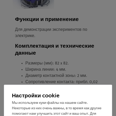
Функции и применение
Для демонстрации экспериментов по
электрике.
Комплектация и технические
данные
Размеры (мм): 82 x 82.
Ширина линии: 4 мм.
Диаметр контактной зоны: 2 мм.
Сопротивление контакта: прибл. 0,02
Ом.
Настройки cookie
Макс. ток: 2 A, временно 5 A.
Напряжение: макс. 25 V
Мы используем куки-файлы на нашем сайте.
Некоторые из них очень важны, в то время как другие
помогают нам улучшить этот сайт и ваш опыт. Для