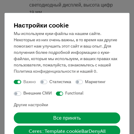
светодиодный дисплей, высота цифр
19 мм
Измерение времени: Диапазон
Настройки cookie
измерения 0.000...9.999 с
Мы используем куки-файлы на нашем сайте.
разрешение 1 мс
Некоторые из них очень важны, в то время как другие
Подсчет импульсов: диапазон
помогают нам улучшить этот сайт и ваш опыт. Для
измерения 0...9999 импульсов
получения более подробной информации о куки-
Предельная частота 1 кГц,
файлах, которые мы используем, и ваших правах как
период затенения > 500 мкс
пользователя, пожалуйста, ознакомьтесь с нашей
Рабочее напряжение:
Политика конфиденциальности
и нашей
0
.
(Стабилизированное) 5 В ± 5 %,
Важно
Статистика
Маркетинг
(подходящий источник питания 5 В
постоянного тока / 2,4 A, 13900-99,
Внешние СМИ
Functional
стандартно поставляется)
Другие настройки
Потребляемая мощность: 1.8 ВА
Разъем питания: соединительное
Все принять
гнездо для полого штекера, диам. 2.1
мм на задней стороне прибора, 5 В
Ceres::Template.cookieBarDenyAll