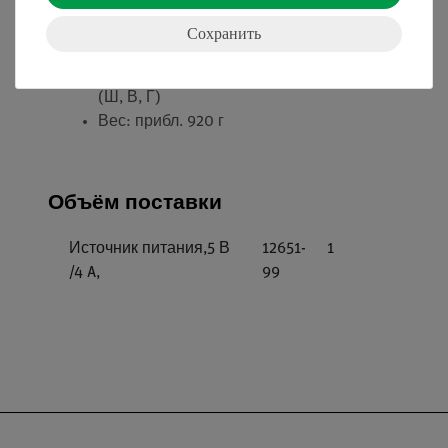
пост. тока/ 350 мА
Защита от перенапряжения и
Сохранить
обратной полярности: до макс. 12 V
Размеры корпуса (мм): 190 × 130 × 140
(Ш, В, Г)
Вес: прибл. 920 г
Объём поставки
Источник питания,5 В
12651-
1
/4 A,
99