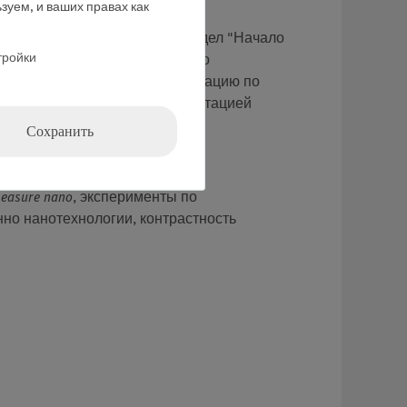
зуем, и ваших правах как
е эксперименты. Включает раздел "Начало
тройки
 анализа
measure nano
, особенно
омендации, справочную информацию по
ческим материалом и интерпретацией
Сохранить
easure nano
, эксперименты по
нно нанотехнологии, контрастность