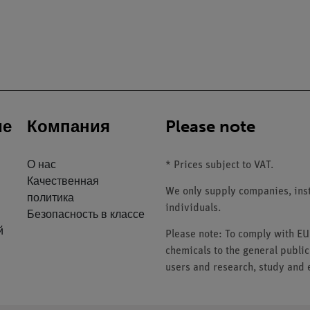
ие
Компания
Please note
О нас
* Prices subject to VAT.
Качественная
We only supply companies, insti
политика
individuals.
Безопасность в классе
й
Please note: To comply with E
chemicals to the general public
users and research, study and e