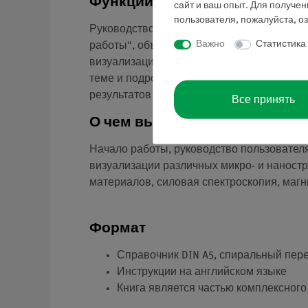
Функции и применение
сайт и ваш опыт. Для получе
пользователя, пожалуйста, о
Руководство по эксплуатации компактног
Важно
Статистика
работы", объяснения всех функций, пре
визуализации и спектроскопии на нанома
теме и подробные инструкции по проведе
результатов примеров.
Все принять
О чем вы можете узнать
Начало работы, руководство пользовател
визуализации различных микро- и наностр
материалов, силовая спектроскопия, магн
Формат
Справочник DIN A5, спиральный пере
Инструкции на английском языке
Книга является частью комплексного