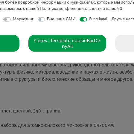
ния более подробной информации о куки-файлах, которые мы исполь
знакомьтесь с нашей
Политика конфиденциальности
и нашей
0
.
о атомно-силового микроскопа (09700-99), включая вводны
Маркетинг
Внешние СМИ
Functional
Другие нас
доставляемых программным обеспечением для измерений и
сштабе. Он также содержит многочисленные советы и рек
нию экспериментов с многочисленными ссылками, теорети
Ceres::Template.cookieBarDe
nyAll
я атомно-силового микроскопа, руководство пользователя
m
уктур в физике, материаловедении и науках о жизни, особе
итные структуры и биологические образцы и многое другое.
плет, цветной, 340 страниц
 набора для атомно-силового микроскопа 09700-99