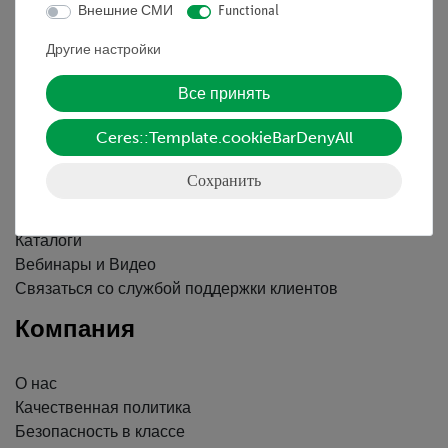
Внешние СМИ
Functional
Контактное лицо
Другие настройки
Условия сотрудничества
Декларация о конфиденциальности
Все принять
Вводные данные
Обслуживание
Ceres::Template.cookieBarDenyAll
Сохранить
Краткий обзор услуг
Скачать
Каталоги
Вебинары и Видео
Связаться со службой поддержки клиентов
Компания
О нас
Качественная политика
Безопасность в классе