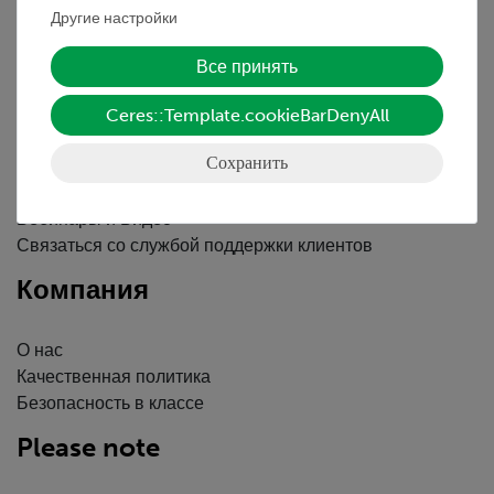
Декларация о конфиденциальности
Другие настройки
Вводные данные
Все принять
Обслуживание
Ceres::Template.cookieBarDenyAll
Краткий обзор услуг
Сохранить
Скачать
Каталоги
Вебинары и Видео
Связаться со службой поддержки клиентов
Компания
О нас
Качественная политика
Безопасность в классе
Please note