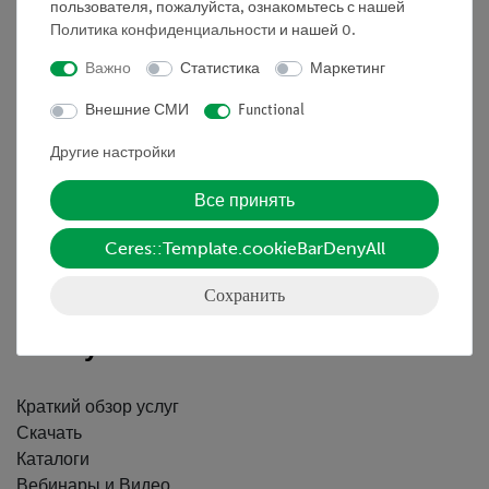
пользователя, пожалуйста, ознакомьтесь с нашей
Политика конфиденциальности
и нашей
0
.
Важно
Статистика
Маркетинг
Nach oben
Внешние СМИ
Functional
Другие настройки
Информация
Все принять
Контактное лицо
Ceres::Template.cookieBarDenyAll
Условия сотрудничества
Декларация о конфиденциальности
Сохранить
Вводные данные
Обслуживание
Краткий обзор услуг
Скачать
Каталоги
Вебинары и Видео