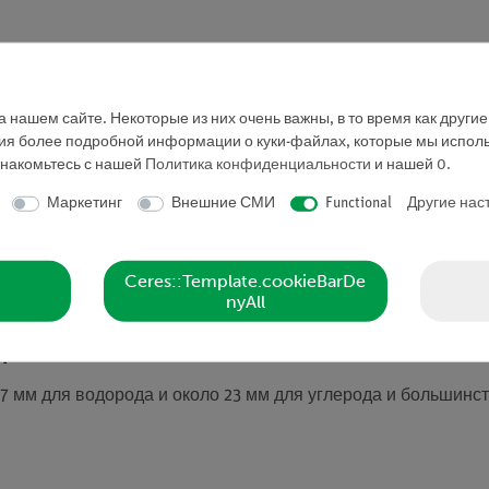
уирования молекулярных моделей подходит для занятий по
 нашем сайте. Некоторые из них очень важны, в то время как други
ния более подробной информации о куки-файлах, которые мы исполь
знакомьтесь с нашей
Политика конфиденциальности
и нашей
0
.
ементы и соединения для шариковых и палочных моделей 
Маркетинг
Внешние СМИ
Functional
Другие нас
ются
и долговечностью
Ceres::Template.cookieBarDe
утляре, что обеспечивает удобное и понятное хранение.
nyAll
прочностью и окрашена в соответствии с международными 
 данные
7 мм для водорода и около 23 мм для углерода и большинс