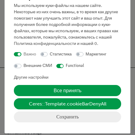
Объём поставки
Мы используем куки-файлы на нашем сайте.
Некоторые из них очень важны, в то время как другие
Тележка, 72x20x30 мм,
11059-
1
помогают нам улучшить этот сайт и ваш опыт. Для
получения более подробной информации о куки-
пластмасса
00
файлах, которые мы используем, и ваших правах как
пользователя, пожалуйста, ознакомьтесь с нашей
Политика конфиденциальности
и нашей
0
.
Важно
Статистика
Маркетинг
Внешние СМИ
Functional
Другие настройки
Все принять
Nach oben
Ceres::Template.cookieBarDenyAll
Информация
Сохранить
Контактное лицо