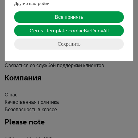
Другие настройки
Вводные данные
Все принять
Обслуживание
Ceres::Template.cookieBarDenyAll
Краткий обзор услуг
Сохранить
Скачать
Каталоги
Вебинары и Видео
Связаться со службой поддержки клиентов
Компания
О нас
Качественная политика
Безопасность в классе
Please note