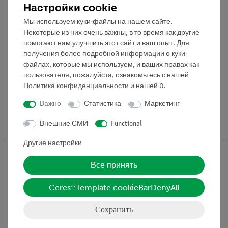
Настройки cookie
Зажимной винт: сталь/пластиковая
головка
Мы используем куки-файлы на нашем сайте.
Диапазон зажима: для круглых
Некоторые из них очень важны, в то время как другие
стержней: 4....12 мм. для квадратных
помогают нам улучшить этот сайт и ваш опыт. Для
стержней: 4x4 мм...12x12 мм и для
получения более подробной информации о куки-
файлах, которые мы используем, и ваших правах как
пластин: 2...14 мм
пользователя, пожалуйста, ознакомьтесь с нашей
Политика конфиденциальности
и нашей
0
.
Важно
Статистика
Маркетинг
Внешние СМИ
Functional
Другие настройки
Все принять
Ceres::Template.cookieBarDenyAll
Nach oben
Сохранить
Информация