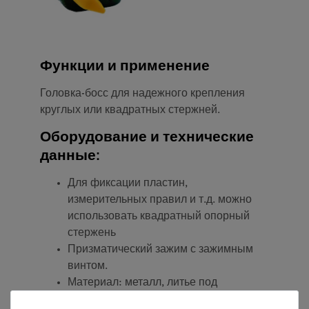
Функции и применение
Головка-босс для надежного крепления
круглых или квадратных стержней.
Оборудование и технические
данные:
Для фиксации пластин,
измерительных правил и т.д. можно
использовать квадратный опорный
стержень
Призматический зажим с зажимным
винтом.
Материал: металл, литье под
давлением