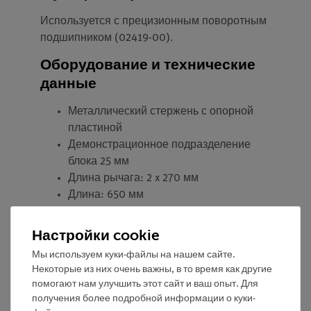
Используется с прецизионным поворотным
подшипником (02419-00).
Оборудование и технические
данные
Металлический стержень с опорной
пластиной
Демонстрационное подразделение
блока 25 мм
Длина рычага: 2 x 270 мм
Длина: 650 мм
Момент инерции: 72 кг см²
Масса: 50 g
Настройки cookie
Мы используем куки-файлы на нашем сайте.
Некоторые из них очень важны, в то время как другие
помогают нам улучшить этот сайт и ваш опыт. Для
получения более подробной информации о куки-