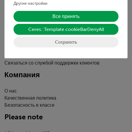
Декларация о конфиденциальности
Другие настройки
Вводные данные
Все принять
Обслуживание
Ceres::Template.cookieBarDenyAll
Краткий обзор услуг
Сохранить
Скачать
Каталоги
Вебинары и Видео
Связаться со службой поддержки клиентов
Компания
О нас
Качественная политика
Безопасность в классе
Please note