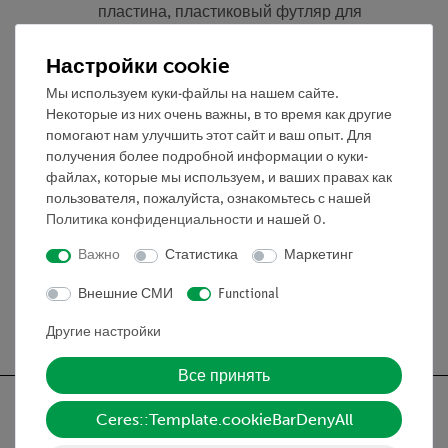
пластина, пластиковый футляр для
хранения.
Настройки cookie
Размеры стеклянной пластины
(мм):100 x 100 x 10.
Мы используем куки-файлы на нашем сайте.
Некоторые из них очень важны, в то время как другие
помогают нам улучшить этот сайт и ваш опыт. Для
получения более подробной информации о куки-
Объём поставки
файлах, которые мы используем, и ваших правах как
пользователя, пожалуйста, ознакомьтесь с нашей
Индикатор часового
03013-
1
Политика конфиденциальности
и нашей
0
.
типа, 10/ 0,01 мм
00
Важно
Статистика
Маркетинг
Внешние СМИ
Functional
Другие настройки
Все принять
Ceres::Template.cookieBarDenyAll