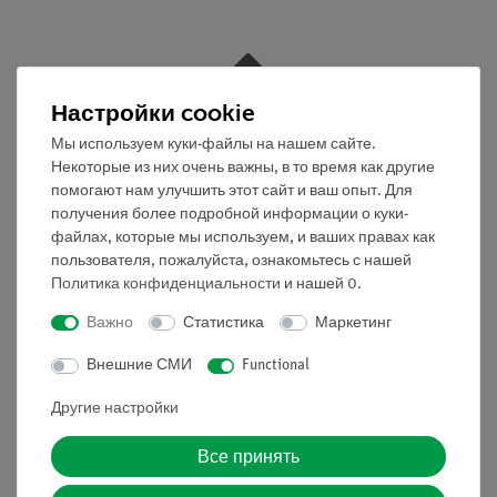
Nach oben
Настройки cookie
Мы используем куки-файлы на нашем сайте.
Некоторые из них очень важны, в то время как другие
Информация
помогают нам улучшить этот сайт и ваш опыт. Для
получения более подробной информации о куки-
файлах, которые мы используем, и ваших правах как
Контактное лицо
пользователя, пожалуйста, ознакомьтесь с нашей
Условия сотрудничества
Политика конфиденциальности
и нашей
0
.
Декларация о конфиденциальности
Вводные данные
Важно
Статистика
Маркетинг
Обслуживание
Внешние СМИ
Functional
Другие настройки
Краткий обзор услуг
Скачать
Все принять
Каталоги