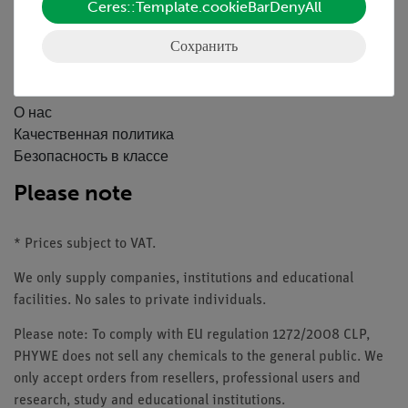
Ceres::Template.cookieBarDenyAll
Вебинары и Видео
Связаться со службой поддержки клиентов
Сохранить
Компания
О нас
Качественная политика
Безопасность в классе
Please note
* Prices subject to VAT.
We only supply companies, institutions and educational
facilities. No sales to private individuals.
Please note: To comply with EU regulation 1272/2008 CLP,
PHYWE does not sell any chemicals to the general public. We
only accept orders from resellers, professional users and
research, study and educational institutions.