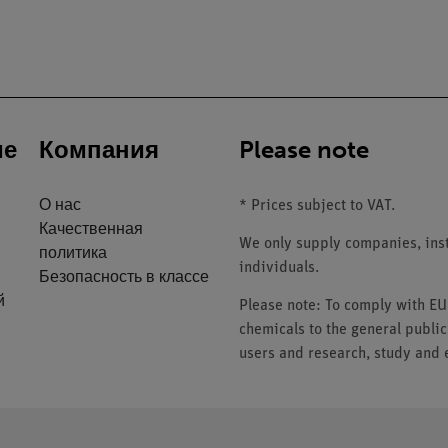
ие
Компания
Please note
О нас
* Prices subject to VAT.
Качественная
We only supply companies, insti
политика
individuals.
Безопасность в классе
й
Please note: To comply with E
chemicals to the general public
users and research, study and e