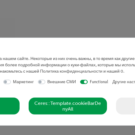
 нашем сайте. Некоторые из них очень важны, в то время как други
ния более подробной информации о куки-файлах, которые мы исполь
знакомьтесь с нашей
Политика конфиденциальности
и нашей
0
.
Маркетинг
Внешние СМИ
Functional
Другие нас
Ceres::Template.cookieBarDe
nyAll