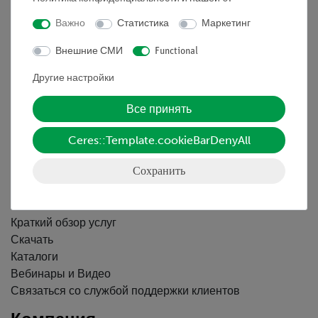
Nach oben
Важно
Статистика
Маркетинг
Внешние СМИ
Functional
Информация
Другие настройки
Контактное лицо
Все принять
Условия сотрудничества
Декларация о конфиденциальности
Ceres::Template.cookieBarDenyAll
Вводные данные
Сохранить
Обслуживание
Краткий обзор услуг
Скачать
Каталоги
Вебинары и Видео
Связаться со службой поддержки клиентов