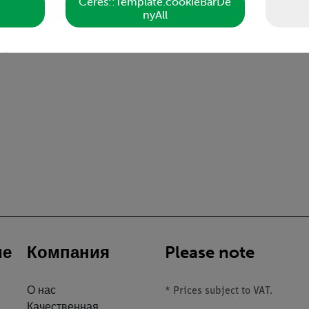
Ceres::Template.cookieBarDe
т его сечения и длины. Это можно продемонстрировать на 
nyAll
 данные
ие
Компания
Please note
О нас
* Prices subject to VAT.
Качественная