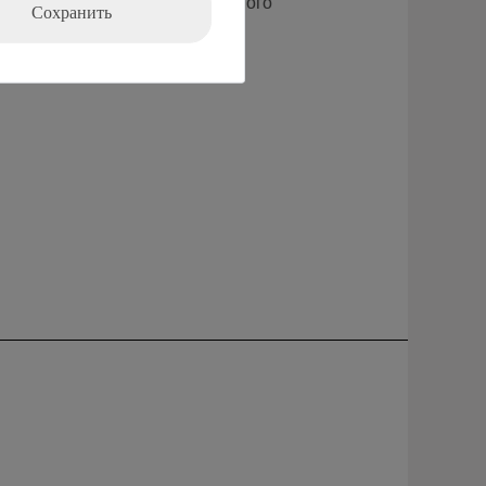
примере медных стержней разного
Сохранить