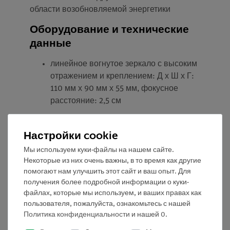
области возобновляемой энергетики
Оборудование и технические
данные
линейное вогнутое зеркало с высоким
отражением и креплением: Д х Ш х Г:
110 мм х 90 мм х 55 мм, фокусное
расстояние: 2,5 см
стеклянная трубка с черным
Настройки cookie
покрытием и винтовой крышкой (тип
GL 18/8): 160 мм x 16 мм
Мы используем куки-файлы на нашем сайте.
стеклянная трубка: длина 250 мм,
Некоторые из них очень важны, в то время как другие
диаметр 8 мм
помогают нам улучшить этот сайт и ваш опыт. Для
получения более подробной информации о куки-
Аксессуары
файлах, которые мы используем, и ваших правах как
пользователя, пожалуйста, ознакомьтесь с нашей
зажим, диаметр 16 мм, с монтажным
Политика конфиденциальности
и нашей
0
.
стержнем для опорного материала