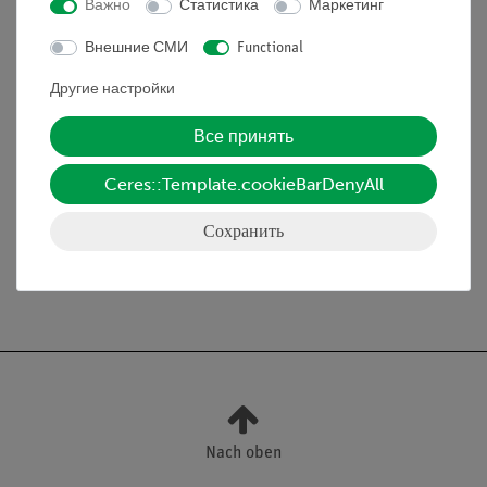
Важно
Статистика
Маркетинг
(05764-00)
Внешние СМИ
Functional
Другие настройки
Рекомендуемые
принадлежности
Все принять
Держатель, D = 16 мм, с
05764-
Ceres::Template.cookieBarDenyAll
ручкой
00
Сохранить
Nach oben